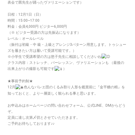
表会で茜先生が踊ったヴァリエーションです）
日程：12月1日（日）
時間：15:00~17:00
料金：会員4,000円 ビジター6,000円
（※ ビジター受講の方は先振込になります）
レベル：オールレベル
（振付は初級・中 級・上級とアレンジ3パターン用意します。トゥシュー
ズを履きたい方は履いて受講可能です。）
※小学生で受講希望の方は悠子先生に相談してくださいね
クラス内容：ストレッチ、バーレッスン、ヴァリエーションも （最後の
出来上がりの撮影も可能です
）
★事前予約制★
12月
色んなバレエ団のくるみ割り人形を鑑賞前に『金平糖の精』を
知っておくと、より一層楽しく観られる事と思います。
お申込みはホームページの問い合わせフォーム、公式LINE、DMからどう
ぞ。
定員に達し次第〆切とさせていただきます。
ご予約お待ちしております♪♪