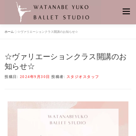
メニュー
ホーム
»
☆ヴァリエーションクラス開講のお知らせ☆
HOME
当スタジオの特徴
レンタルスタジオ
☆ヴァリエーションクラス開講のお
悠子先生プロフィール
バレエの先生
舞台の記憶
クラス
知らせ☆
投稿日:
2024年9月30日
投稿者:
スタジオスタッフ
個人レッスン
レッスンスケジュール
料金
バレエスタジオの場所
よくあるお問合せ
申し込み・問い合わせ