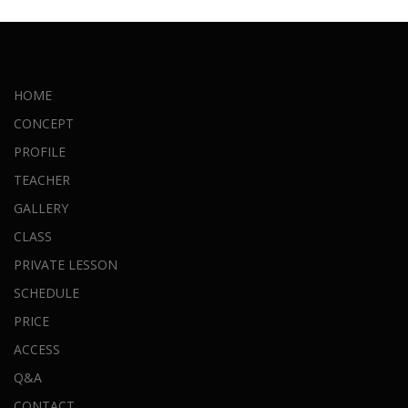
HOME
CONCEPT
PROFILE
TEACHER
GALLERY
CLASS
PRIVATE LESSON
SCHEDULE
PRICE
ACCESS
Q&A
CONTACT