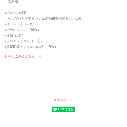
・飲み物
⭐︎バレエの起源
・ちょびっと歴史＆バレエの効果効能のお話（20分）
⭐︎ストレッチ（20分）
⭐︎バーレッスン（30分）
⭐︎休憩（5分）
⭐︎フロアレッスン（30分）
⭐︎質疑応答＆まとめのお話（15分）
お申し込みはこちら→☆
スケジュール