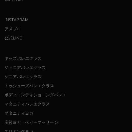
INSTAGRAM
アメブロ
公式LINE
キッズバレエクラス
ジュニアバレエクラス
シニアバレエクラス
トゥシューズバレエクラス
ボディコンディショニングバレエ
マタニティバレエクラス
マタニティヨガ
産後ヨガ・ベビーマッサージ
スリミングヨガ