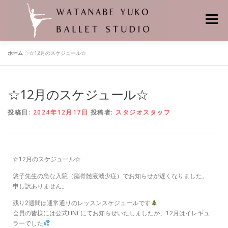
メニュー
ホーム
»
☆12月のスケジュール☆
HOME
当スタジオの特徴
レンタルスタジオ
☆12月のスケジュール☆
悠子先生プロフィール
バレエの先生
舞台の記憶
クラス
投稿日:
2024年12月17日
投稿者:
スタジオスタッフ
個人レッスン
レッスンスケジュール
料金
バレエスタジオの場所
☆12月のスケジュール☆
よくあるお問合せ
申し込み・問い合わせ
悠子先生の急な入院（脳脊髄液減少症）でお知らせが遅くなりました。
申し訳ありません。
残り2週間は通常通りのレッスンスケジュールです
会員の皆様には公式LINEにてお知らせいたしましたが、12月はイレギュ
ラーでした