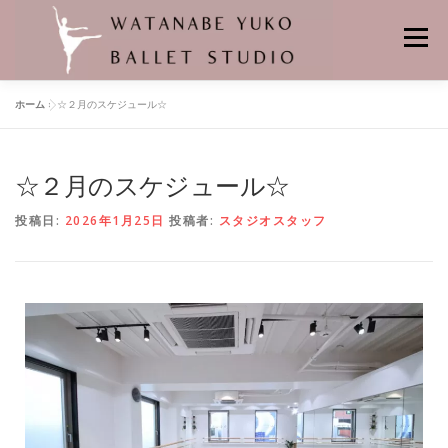
メニュー
ホーム
»
☆２月のスケジュール☆
HOME
当スタジオの特徴
レンタルスタジオ
☆２月のスケジュール☆
悠子先生プロフィール
バレエの先生
舞台の記憶
クラス
投稿日:
2026年1月25日
投稿者:
スタジオスタッフ
個人レッスン
レッスンスケジュール
料金
バレエスタジオの場所
よくあるお問合せ
申し込み・問い合わせ