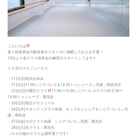
こんにちは
第２回発表会の配役表をスタジオに掲載しております
！
15日より各クラス発表会の練習がスタートしてます♬
☆２月のスケジュール☆
・11日(水)祝日お休み
・21日(土)11:00シニアバレエ＆12:30トゥシューズ←代講：咲絵先生
・22日(日)日曜日クラス
11:00〜12:30シニアバレエクラス&12:30〜
13:00トゥシューズ：茜先生
・23日(月)祝日スケジュール
・26日(木)マタニティクラス休講、キッズ＆ジュニア＆シニアバレエ←代
講：萌先生
・27日(金)ヨガクラス休講、シニアバレエ←代講：茜先生
・28日(土)全クラス：茜先生
（※その他のクラスは通常通りです）