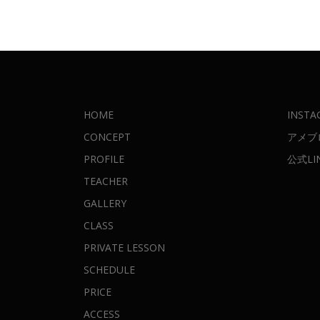
HOME
INSTA
CONCEPT
アメブ
PROFILE
公式LI
TEACHER
GALLERY
CLASS
PRIVATE LESSON
SCHEDULE
PRICE
ACCESS