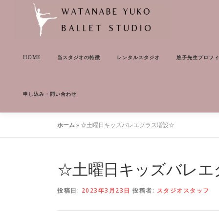
コ
ン
テ
ン
ツ
HOME
当スタジオの特徴
レンタルスタジオ
悠子先生プロフ
へ
ス
キ
ッ
申し込み・問い合わせ
プ
ホーム
»
☆土曜日キッズバレエクラス増設☆
☆土曜日キッズバレエ
投稿日:
2023年3月23日
投稿者:
スタジオスタッフ