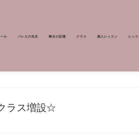
ィール
バレエの先生
舞台の記憶
クラス
個人レッスン
レッス
クラス増設☆