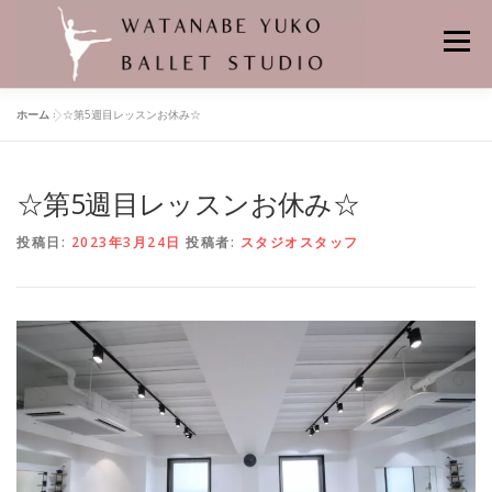
コ
ン
メニュー
テ
ン
ツ
ホーム
»
☆第5週目レッスンお休み☆
へ
HOME
当スタジオの特徴
レンタルスタジオ
ス
キ
ッ
☆第5週目レッスンお休み☆
プ
悠子先生プロフィール
バレエの先生
舞台の記憶
クラス
投稿日:
2023年3月24日
投稿者:
スタジオスタッフ
個人レッスン
レッスンスケジュール
料金
バレエスタジオの場所
よくあるお問合せ
申し込み・問い合わせ