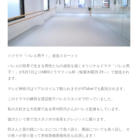
☆ドラマ『バレエ男子！』放送スタート☆
バレエの世界で生きる男性たちの成長を描くオリジナルドラマ「バレエ男
子！」が5月1日よりMBSドラマフィル枠（毎週木曜25:29～）で放送され
ます。
テレビ神奈川はリアルタイムで観られますがVTuberでも配信されます。
このドラマの練習を渡辺悠子バレエスタジオで行っていました。
私の大好きな大先輩である草刈民代さんがバレエ監修をしています。
協力という形で当スタジオの名前もクレジットに載ります。
民さんと昔の様にバレエについて色々語り、番組についても色々話し、そ
の色々が巡り巡って井垣美穂美穂先生も出演します！