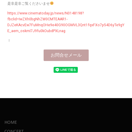
是非是非ご覧くださいませ
https://www.cinematoday.jp/news/N0148198?
fbclid=IwZXh0bgNhZW0CMTEAAR1-
DJZeKAcvEw7FuMnqOHe9e40G90OGMVL3Qnt1fqxFXo7p54D6yTe9gY
E_aem_oskmI7J9fu0kOubdPXLnag
！
お問合せメール
HOME
CONCEPT