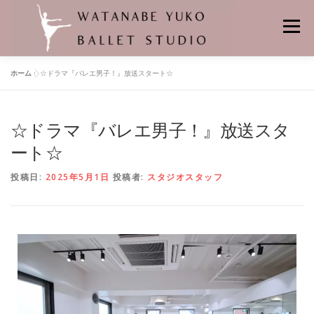
メニュー
ホーム
»
☆ドラマ『バレエ男子！』放送スタート☆
HOME
当スタジオの特徴
レンタルスタジオ
☆ドラマ『バレエ男子！』放送スタ
悠子先生プロフィール
バレエの先生
舞台の記憶
クラス
ート☆
投稿日:
2025年5月1日
投稿者:
スタジオスタッフ
個人レッスン
レッスンスケジュール
料金
バレエスタジオの場所
よくあるお問合せ
申し込み・問い合わせ