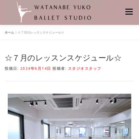
メニュー
ホーム
»
☆７月のレッスンスケジュール☆
HOME
当スタジオの特徴
レンタルスタジオ
☆７月のレッスンスケジュール☆
悠子先生プロフィール
バレエの先生
舞台の記憶
クラス
投稿日:
2024年6月14日
投稿者:
スタジオスタッフ
個人レッスン
レッスンスケジュール
料金
バレエスタジオの場所
よくあるお問合せ
申し込み・問い合わせ