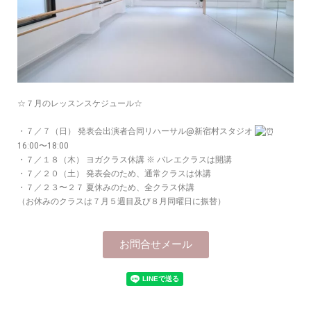
☆７月のレッスンスケジュール☆
・７／７（日） 発表会出演者合同リハーサル@新宿村スタジオ
16:00〜18:00
・７／１８（木） ヨガクラス休講 ※ バレエクラスは開講
・７／２０（土） 発表会のため、通常クラスは休講
・７／２３〜２７ 夏休みのため、全クラス休講
（お休みのクラスは７月５週目及び８月同曜日に振替）
お問合せメール