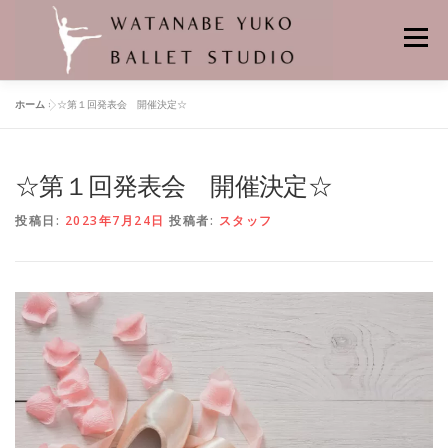
コ
ン
メニュー
テ
ン
ツ
ホーム
»
☆第１回発表会 開催決定☆
へ
HOME
当スタジオの特徴
レンタルスタジオ
ス
キ
ッ
☆第１回発表会 開催決定☆
プ
悠子先生プロフィール
バレエの先生
舞台の記憶
クラス
投稿日:
2023年7月24日
投稿者:
スタッフ
個人レッスン
レッスンスケジュール
料金
バレエスタジオの場所
よくあるお問合せ
申し込み・問い合わせ