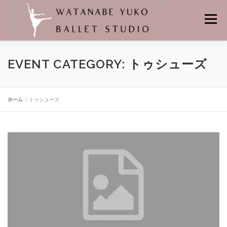
コ
ン
メニュー
テ
ン
ツ
へ
HOME
当スタジオの特徴
レンタルスタジオ
EVENT CATEGORY:
トゥシューズ
ス
キ
ッ
プ
悠子先生プロフィール
バレエの先生
舞台の記憶
クラス
ホーム
»
トゥシューズ
個人レッスン
レッスンスケジュール
料金
バレエスタジオの場所
よくあるお問合せ
申し込み・問い合わせ