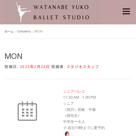
コ
ン
メニュー
テ
ン
ツ
ホーム
»
Columns
»
MON
へ
HOME
当スタジオの特徴
レンタルスタジオ
ス
キ
ッ
MON
プ
悠子先生プロフィール
バレエの先生
舞台の記憶
クラス
投稿日:
2023年2月26日
投稿者:
スタジオスタッフ
個人レッスン
レッスンスケジュール
料金
バレエスタジオの場所
シニアバレエ
11:30 AM
-
1:00 PM
シニア
よくあるお問合せ
申し込み・問い合わせ
（祝日）初級・中級
（萌先生）
中学生〜大人
※ 前日19時までに要予約