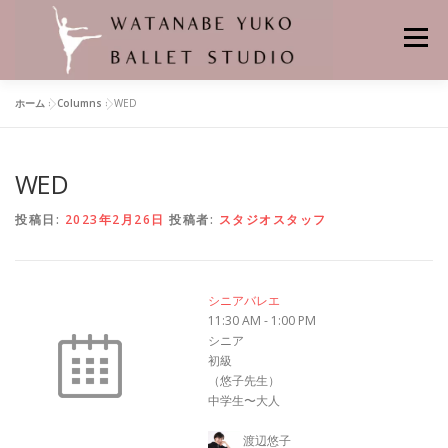
コ
ン
メニュー
テ
ン
ツ
ホーム
»
Columns
»
WED
へ
HOME
当スタジオの特徴
レンタルスタジオ
ス
キ
ッ
WED
プ
悠子先生プロフィール
バレエの先生
舞台の記憶
クラス
投稿日:
2023年2月26日
投稿者:
スタジオスタッフ
個人レッスン
レッスンスケジュール
料金
バレエスタジオの場所
シニアバレエ
11:30 AM
-
1:00 PM
シニア
よくあるお問合せ
申し込み・問い合わせ
初級
（悠子先生）
中学生〜大人
渡辺悠子