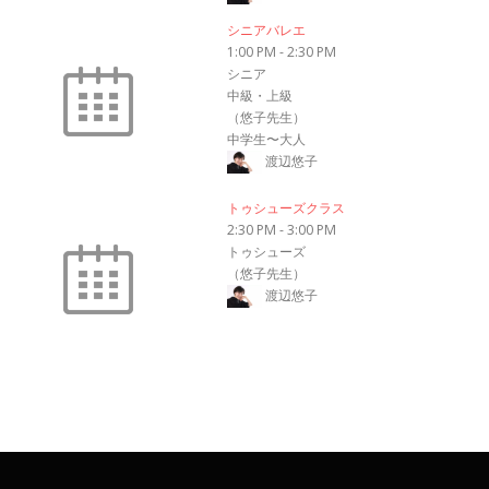
シニアバレエ
1:00 PM
-
2:30 PM
シニア
中級・上級
（悠子先生）
中学生〜大人
渡辺悠子
トゥシューズクラス
2:30 PM
-
3:00 PM
トゥシューズ
（悠子先生）
渡辺悠子